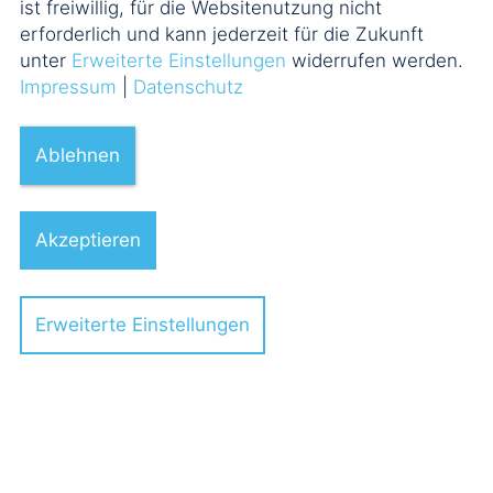
ist freiwillig, für die Websitenutzung nicht
erforderlich und kann jederzeit für die Zukunft
Prozessführung und
unter
Erweiterte Einstellungen
widerrufen werden.
Schiedsverfahren
Impressum
|
Datenschutz
Investment Funds
Ablehnen
Nachfolge und Vermögen
Akzeptieren
Steuerrecht
Erweiterte Einstellungen
Immobilientransaktionen
IP / IT-, Vertriebs- und Kartellrecht
Stiftungen und Non-Profit-