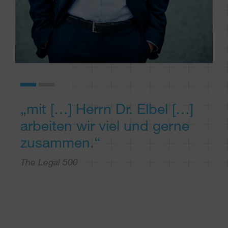
ne]
„mit […] Herrn Dr. Elbel […]
„ze
arbeiten wir viel und gerne
hoh
zusammen.“
gro
au
The Legal 500
“
Lei
The 