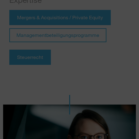
Mergers & Acquisitions / Private Equity
Managementbeteiligungsprogramme
Steuerrecht