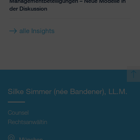
Managementbeteiligungen – Neue Modelle in
der Diskussion
alle Insights
Silke Simmer
(née Bandener)
, LL.M.
Counsel
Rechtsanwältin
München