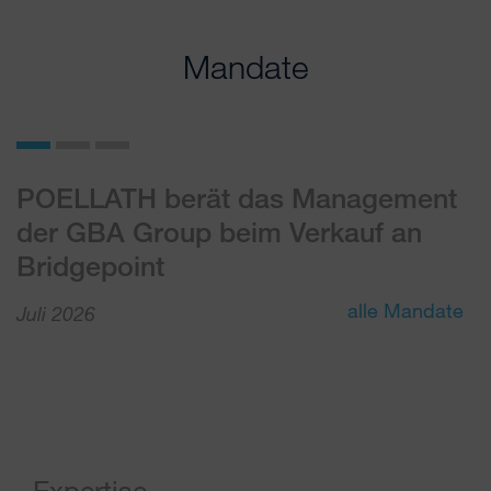
Mandate
POELLATH berät das Management
P
der GBA Group beim Verkauf an
v
Bridgepoint
J
alle Mandate
Juli 2026
Expertise