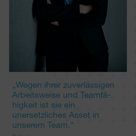
„Wegen ihrer zuver­lässigen
Arbeits­weise und Teamfä­
higkeit ist sie ein
unersetzliches Asset in
unserem Team.“