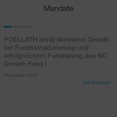
Mandate
POELLATH berät Nordwind Growth
P
bei Fondsstrukturierung und
F
erfolgreichem Fundraising des NC
e
Growth Fund I
„
November 2023
J
alle Mandate