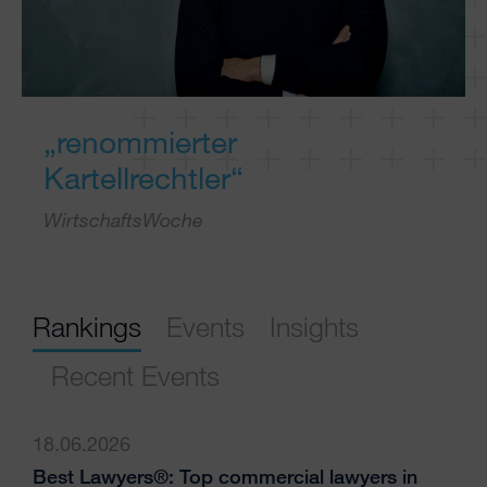
„renommierter
Kartellrechtler“
WirtschaftsWoche
Rankings
Events
Insights
Recent Events
18.06.2026
Best Lawyers®: Top commercial lawyers in