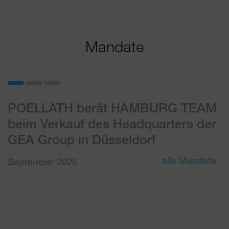
Mandate
POELLATH berät HAMBURG TEAM
P
beim Verkauf des Headquarters der
A
GEA Group in Düsseldorf
S
alle Mandate
September 2025
J