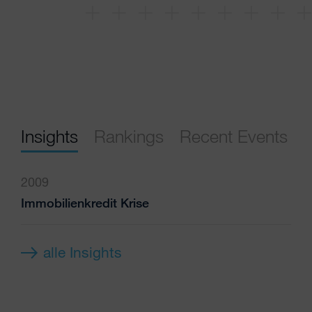
In
erz
The 
Insights
Rankings
Recent Events
2009
Immobilienkredit Krise
alle Insights