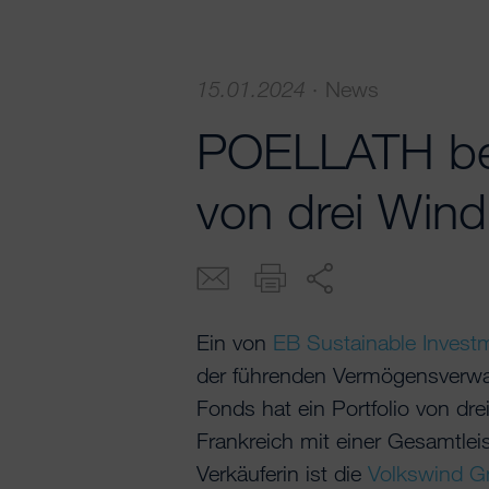
15.01.2024
·
News
POELLATH be
von drei Wind
Ein von
EB Sustainable Inve
der führenden Vermögensverwal
Fonds hat ein Portfolio von dre
Frankreich mit einer Gesamtle
Verkäuferin ist die
Volkswind 