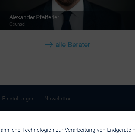
Alexander Pfefferler
Counsel
alle Berater
-Einstellungen
Newsletter
d ähnliche Technologien zur Verarbeitung von Endgerät