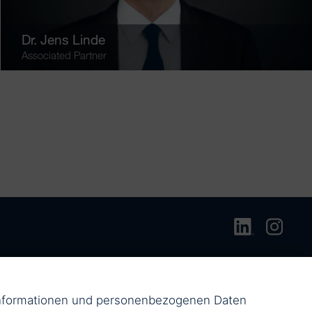
Dr.
Jens Linde
Associated Partner
einformationen und personenbezogenen Daten