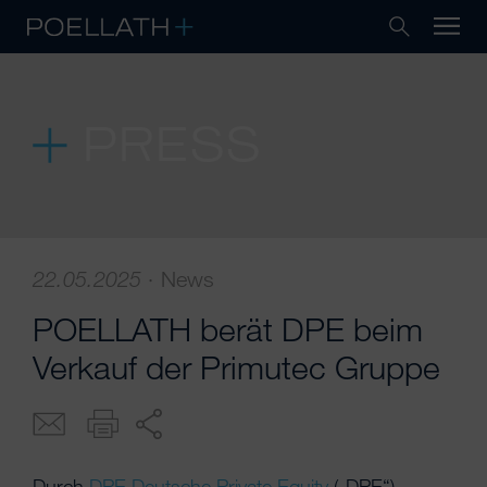
PRESS
22.05.2025
·
News
POELLATH berät DPE beim
Verkauf der Primutec Gruppe
Durch
DPE Deutsche Private Equity
(„DPE“)