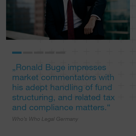
„Ronald Buge impresses
„re
market commentators with
Ber
öße
his adept handling of fund
Em
structuring, and related tax
Hi
and compliance matters.“
gut
n /
Who’s Who Legal Germany
JUVE