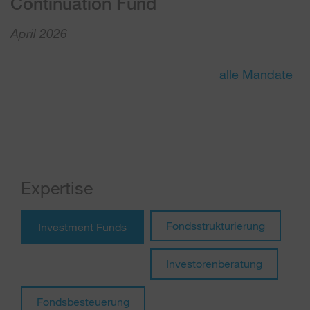
Continuation Fund
C
F
April 2026
M
alle Mandate
N
Expertise
Fondsstrukturierung
Investment Funds
Investorenberatung
Fondsbesteuerung