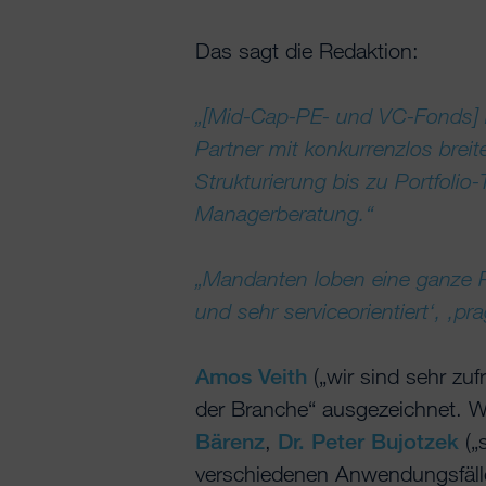
Das sagt die Redaktion:
„[Mid-Cap-PE- und VC-Fonds] b
Partner mit konkurrenzlos bre
Strukturierung bis zu Portfolio
Managerberatung.“
„Mandanten loben eine ganze Re
und sehr serviceorientiert‘, ‚pr
Amos Veith
(„wir sind sehr zuf
der Branche“ ausgezeichnet. We
Bärenz
,
Dr. Peter Bujotzek
(„
verschiedenen Anwendungsfälle