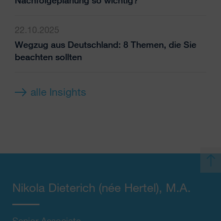
Nachfolgeplanung so wichtig?
22.10.2025
Wegzug aus Deutschland: 8 Themen, die Sie
beachten sollten
alle Insights
Nikola Dieterich
(née Hertel)
, M.A.
Senior Associate