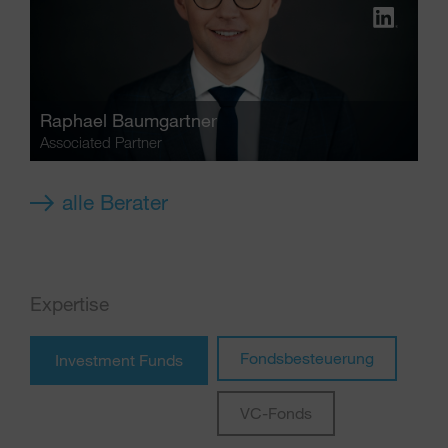
Raphael Baumgartner
Associated Partner
alle Berater
Expertise
Fondsbesteuerung
Investment Funds
VC-Fonds