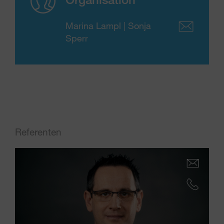
Marina Lampl | Sonja
Sperr
Referenten