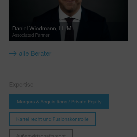
Daniel Wiedmann
, LL.M.
Associated Partner
alle Berater
Expertise
Mergers & Acquisitions / Private Equity
Kartellrecht und Fusionskontrolle
Außenwirtschaftsrecht