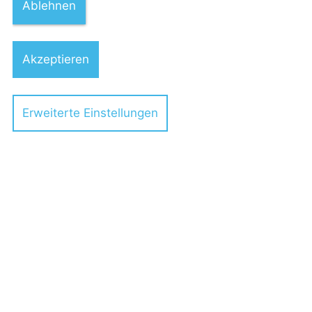
29.07.2025
Ablehnen
Akzeptieren
Neues zur Gewerbesteuer auf
Erweiterte Einstellungen
Veräußerungsgewinne
Jannis Lührs
Dr. Jan Winkler
08.07.2025