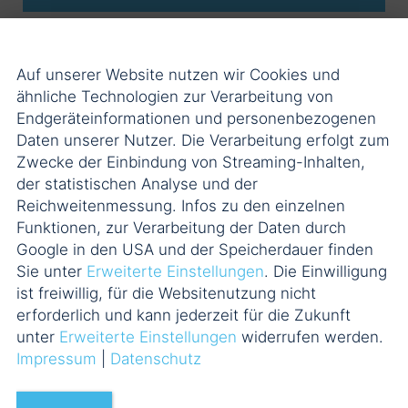
02.06.2026
Auf unserer Website nutzen wir Cookies und
ähnliche Technologien zur Verarbeitung von
Endgeräteinformationen und personenbezogenen
Veräußerungspreis oder
Daten unserer Nutzer. Die Verarbeitung erfolgt zum
Arbeitslohn – BFH zur Vergütung
Zwecke der Einbindung von Streaming-Inhalten,
für die Fortführung des
der statistischen Analyse und der
Geschäftsführeramts beim
Reichweitenmessung. Infos zu den einzelnen
Funktionen, zur Verarbeitung der Daten durch
Anteilsverkauf
Google in den USA und der Speicherdauer finden
Sie unter
Erweiterte Einstellungen
. Die Einwilligung
Gerald Herrmann
Jannis Lührs
ist freiwillig, für die Websitenutzung nicht
erforderlich und kann jederzeit für die Zukunft
unter
Erweiterte Einstellungen
widerrufen werden.
Impressum
|
Datenschutz