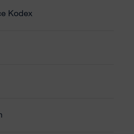
ce Kodex
n