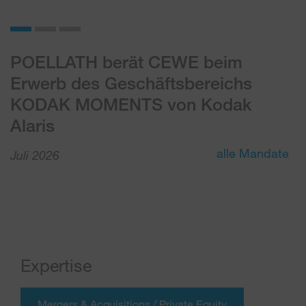
POELLATH berät CEWE beim
P
Erwerb des Geschäftsbereichs
S
KODAK MOMENTS von Kodak
P
Alaris
O
alle Mandate
Juli 2026
Expertise
Mergers & Acquisitions / Private Equity