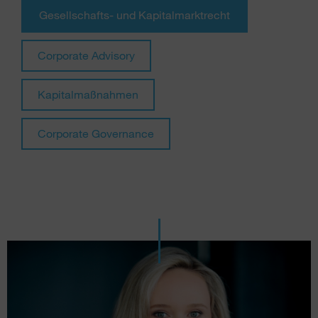
Gesellschafts- und Kapitalmarktrecht
Corporate Advisory
Kapitalmaßnahmen
Corporate Governance