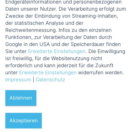
Endgeräteinformationen und personenbezogenen
Daten unserer Nutzer. Die Verarbeitung erfolgt zum
Zwecke der Einbindung von Streaming-Inhalten,
der statistischen Analyse und der
Reichweitenmessung. Infos zu den einzelnen
Funktionen, zur Verarbeitung der Daten durch
Google in den USA und der Speicherdauer finden
Sie unter
Erweiterte Einstellungen
. Die Einwilligung
Silke Simmer
, LL.M.
ist freiwillig, für die Websitenutzung nicht
Counsel
erforderlich und kann jederzeit für die Zukunft
unter
Erweiterte Einstellungen
widerrufen werden.
alle Berater
Impressum
|
Datenschutz
Ablehnen
Kontakt
Impressum
Datenschutz
Akzeptieren
Cookie-Einstellungen
Newsletter