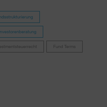
ndsstrukturierung
Investorenberatung
estmentsteuerrecht
Fund Terms