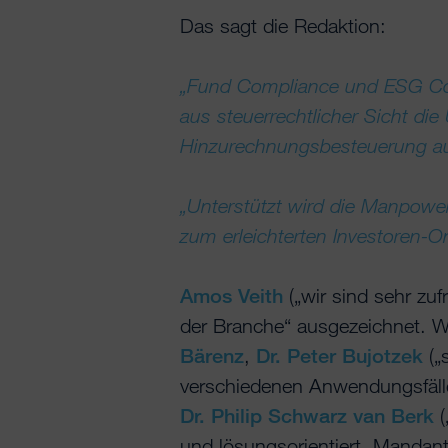
Das sagt die Redaktion:
„Fund Compliance und ESG Co
aus steuerrechtlicher Sicht d
Hinzurechnungsbesteuerung a
„Unterstützt wird die Manpower
zum erleichterten Investoren-O
Amos Veith
(„wir sind sehr zuf
der Branche“ ausgezeichnet. We
Bärenz
,
Dr. Peter Bujotzek
(„
verschiedenen Anwendungsfälle
Dr. Philip Schwarz van Berk
(
und lösungsorientiert, Mandant