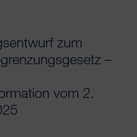
gsentwurf zum
egrenzungsgesetz –
ormation vom 2.
025