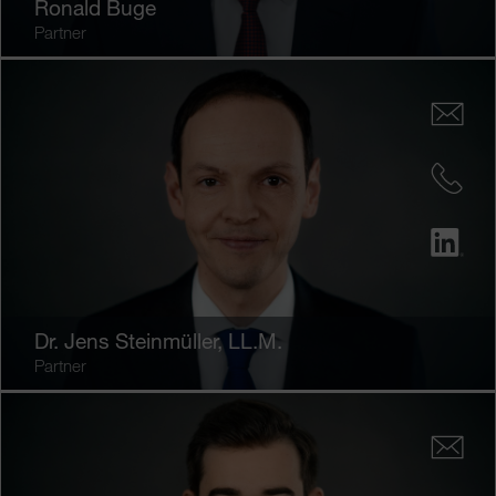
Ronald Buge
Partner
Dr.
Jens Steinmüller
, LL.M.
Partner