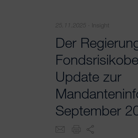
25.11.2025
·
Insight
Der Regierun
Fondsrisikob
Update zur
Mandanteninf
September 2