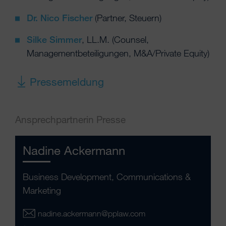
Dr. Nico Fischer
(Partner, Steuern)
Silke Simmer
, LL.M. (Counsel,
Managementbeteiligungen, M&A/Private Equity)
Pressemeldung
Ansprechpartnerin Presse
Nadine Ackermann
Business Development, Communications &
Marketing
nadine.ackermann@pplaw.com