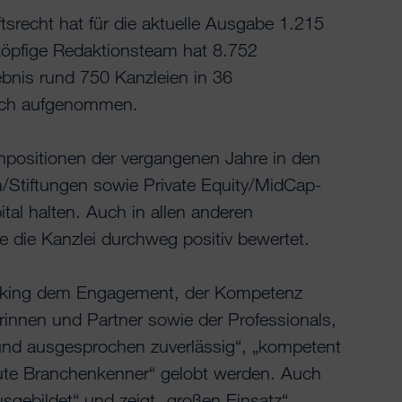
recht hat für die aktuelle Ausgabe 1.215
-köpfige Redaktionsteam hat 8.752
bnis rund 750 Kanzleien in 36
uch aufgenommen.
enpositionen der vergangenen Jahre in den
Stiftungen sowie Private Equity/MidCap-
tal halten. Auch in allen anderen
die Kanzlei durchweg positiv bewertet.
anking dem Engagement, der Kompetenz
rinnen und Partner sowie der Professionals,
l und ausgesprochen zuverlässig“, „kompetent
gute Branchenkenner“ gelobt werden. Auch
sgebildet“ und zeigt „großen Einsatz“.