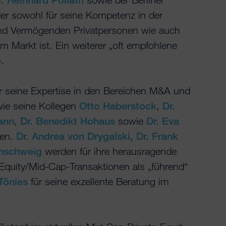
der sowohl für seine Kompetenz in der
nd Vermögenden Privatpersonen wie auch
m Markt ist. Ein weiterer „oft empfohlene
e
.
ür seine Expertise in den Bereichen M&A und
 wie seine Kollegen
Otto Haberstock
,
Dr.
ann
,
Dr. Benedikt Hohaus
sowie
Dr. Eva
men.
Dr. Andrea von Drygalski
,
Dr. Frank
unschweig
werden für ihre herausragende
Equity/Mid-Cap-Transaktionen als „führend“
 Tönies
für seine exzellente Beratung im