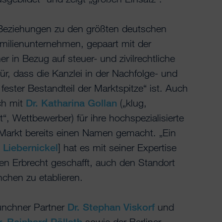
 Beziehungen zu den größten deutschen
milienunternehmen, gepaart mit der
er in Bezug auf steuer- und zivilrechtliche
ür, dass die Kanzlei in der Nachfolge- und
fester Bestandteil der Marktspitze“ ist. Auch
ch mit
Dr. Katharina Gollan
(„klug,
t“, Wettbewerber) für ihre hochspezialisierte
 Markt bereits einen Namen gemacht. „Ein
n Liebernickel
] hat es mit seiner Expertise
en Erbrecht geschafft, auch den Standort
chen zu etablieren.
ünchner Partner
Dr. Stephan Viskorf
und
r. Reinhard Pöllath
sowie der Berliner