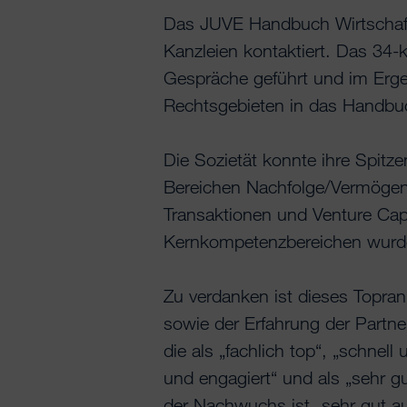
Das JUVE Handbuch Wirtschafts
Kanzleien kontaktiert. Das 34
Gespräche geführt und im Erge
Rechtsgebieten in das Handb
Die Sozietät konnte ihre Spitz
Bereichen Nachfolge/Vermögen/
Transaktionen und Venture Capi
Kernkompetenzbereichen wurde 
Zu verdanken ist dieses Topr
sowie der Erfahrung der Partne
die als „fachlich top“, „schnel
und engagiert“ und als „sehr 
der Nachwuchs ist „sehr gut au