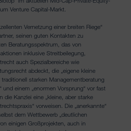
s Biotop“ im aktuellen Mid-Cap-Private-Equity-
m Venture Capital-Markt.
ellenten Vernetzung einer breiten Riege“
rtner, seinen guten Kontakten zu
ten Beratungsspektrum, das von
ktionen inklusive Streitbeilegung,
trecht auch Spezialbereiche wie
ungsrecht abdeckt, die „eigene kleine
r traditionell starken Managementberatung
“ und einem „enormen Vorsprung“ vor fast
 die Kanzlei eine „kleine, aber starke
trechtspraxis“ vorweisen. Die „anerkannte“
selbst dem Wettbewerb „deutlichen
on einigen Großprojekten, auch in